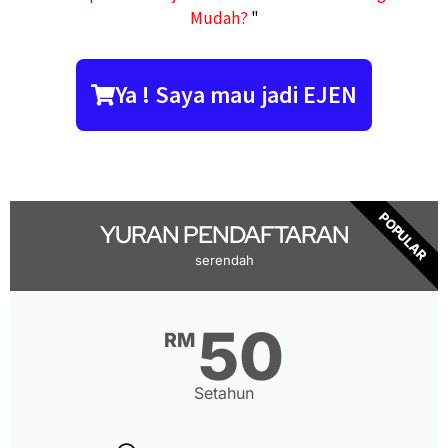
Mudah?
"
Ya ! Saya mau jadi EJEN
POPULAR
YURAN PENDAFTARAN
serendah
50
RM
Setahun