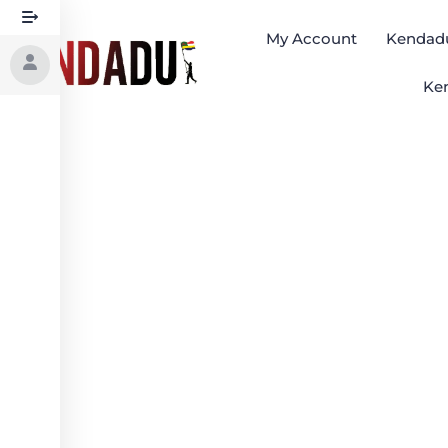
My Account
Kendadu
Ken